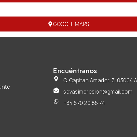
GOOGLE MAPS
Encuéntranos
C. Capitán Amador, 3, 03004 A
ante
sevasimpresion@gmail.com
+34 670 20 86 74