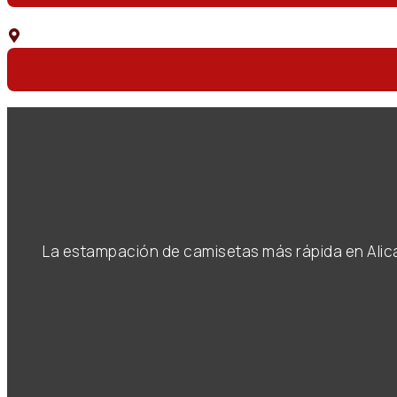
C. Capitán Amador, 3, 03004 Alicante
La estampación de camisetas más rápida en Alic